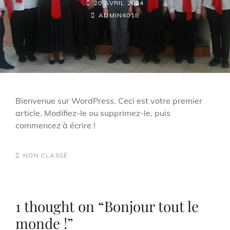
POSTED-
20 AVRIL 2024
ON
BY
BYLINE
ADMIN4018
LINE
Bienvenue sur WordPress. Ceci est votre premier
article. Modifiez-le ou supprimez-le, puis
commencez à écrire !
CATEGORIES
NON CLASSÉ
1 thought on “
Bonjour tout le
monde !
”